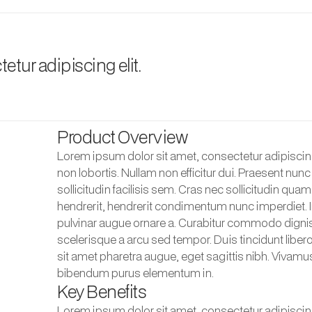
tur adipiscing elit.
Product Overview
Lorem ipsum dolor sit amet, consectetur adipiscin
non lobortis. Nullam non efficitur dui. Praesent nunc p
sollicitudin facilisis sem. Cras nec sollicitudin qua
hendrerit, hendrerit condimentum nunc imperdiet. I
pulvinar augue ornare a. Curabitur commodo digniss
scelerisque a arcu sed tempor. Duis tincidunt libero
sit amet pharetra augue, eget sagittis nibh. Vivamus
bibendum purus elementum in.
Key Benefits
Lorem ipsum dolor sit amet, consectetur adipiscin