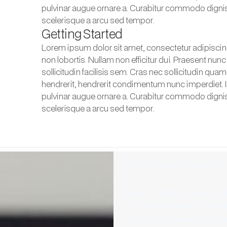
pulvinar augue ornare a. Curabitur commodo digniss
scelerisque a arcu sed tempor.
Getting Started
Lorem ipsum dolor sit amet, consectetur adipiscin
non lobortis. Nullam non efficitur dui. Praesent nunc p
sollicitudin facilisis sem. Cras nec sollicitudin qua
hendrerit, hendrerit condimentum nunc imperdiet. I
pulvinar augue ornare a. Curabitur commodo digniss
scelerisque a arcu sed tempor.
What IT platforms do yo
We currently support a ra
to: virtualization, cloud
devices, servers, and da