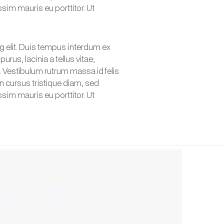
im mauris eu porttitor. Ut
g elit. Duis tempus interdum ex
urus, lacinia a tellus vitae,
m. Vestibulum rutrum massa id felis
n cursus tristique diam, sed
im mauris eu porttitor. Ut
u support?
nge of platforms including but not limited
 infrastructure, laptops, desktop PC, NAS
ta networks.