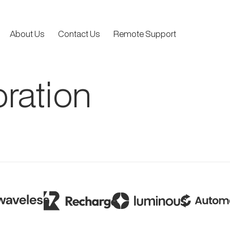
About Us
Contact Us
Remote Support
ration