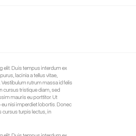
g elit. Duis tempus interdum ex
urus, lacinia a tellus vitae,
m. Vestibulum rutrum massa id felis
n cursus tristique diam, sed
im mauris eu porttitor. Ut
 eu nisi imperdiet lobortis. Donec
 cursus turpis lectus, in
g elit. Duis tempus interdum ex